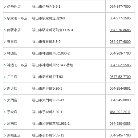
伊勢丘店
福山市伊勢丘3-3-1
084-947-7000
駅家モール店
福山市駅家町近田260
084-977-1586
南駅家店
福山市駅家町万能倉1115-4
084-976-8686
春日店
福山市春日町3-3-9
084-947-6000
神辺店
福山市神辺町川北1086-2
084-963-7788
神辺モール店
福山市神辺町川北1435番地
084-962-5586
戸手店
福山市新市町戸手93
0847-52-7700
新涯店
福山市新涯町3-20-3
084-954-8881
大門店
福山市大門町2-22-43
084-945-8000
手城店
福山市手城町3-20-1
084-922-8011
沼南店
福山市沼隈町草深1981-1
084-980-0086
東福山店
福山市引野町3-35-11
084-945-7788