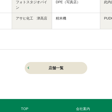
フォトスタジオパイ
DPE（写真店）
此内
ン
アサヒ化工 津高店
精米機
PU
店舗一覧
TOP
会社案内