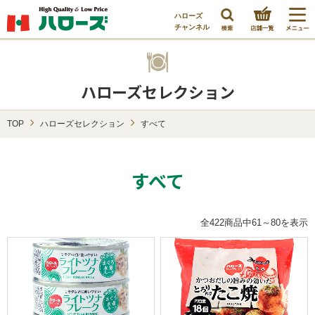
ハローズ
チャンネル
ハローズセレクション
TOP
ハローズセレクション
すべて
すべて
全422商品中61～80を表示