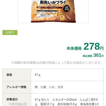
お菓子
278
本体価格
円
301
税込価格
円
※掲載の表示価格は
店舗や地域によって
異なる場合がございます。
規格
47ｇ
アレルギー情報
卵、小麦、いか、大豆
栄養成分
47ｇ当たり エネルギー242kcal たんぱく質9.6
※表示値は目
ｇ 脂質15.7ｇ 炭水化物15.6ｇ 食塩相当量1.0