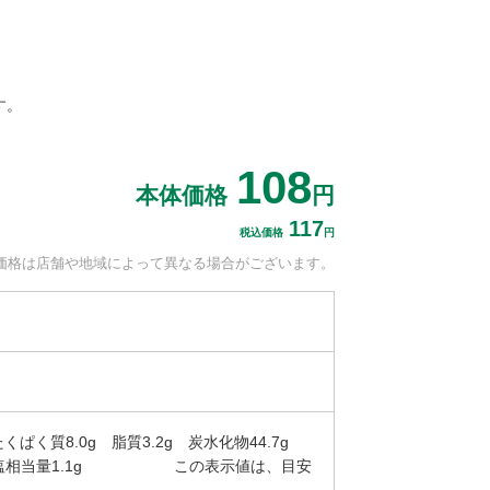
す。
108
本体価格
円
117
税込価格
円
価格は
店舗や地域によって
異なる場合がございます。
くぱく質8.0g 脂質3.2g 炭水化物44.7g
g） 食塩相当量1.1g この表示値は、目安