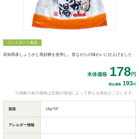
インスタント食品
高知県産しょうがと黒砂糖を使用し、昔ながらの味わいに仕上げました
178
本体価格
円
193
税込価格
円
※掲載の表示価格は
店舗や地域によって
異なる場合がございます。
規格
18g*5P
アレルギー情報
-