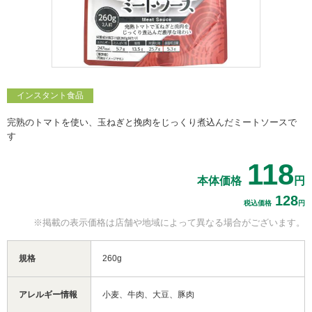
インスタント食品
完熟のトマトを使い、玉ねぎと挽肉をじっくり煮込んだミートソースで
す
118
本体価格
円
128
税込価格
円
※掲載の表示価格は
店舗や地域によって
異なる場合がございます。
規格
260g
アレルギー情報
小麦、牛肉、大豆、豚肉