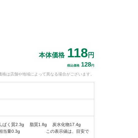
118
本体価格
円
128
税込価格
円
価格は
店舗や地域によって
異なる場合がございます。
ぱく質2.3g 脂質1.8g 炭水化物17.4g
） 食塩相当量0.3g この表示値は、目安で