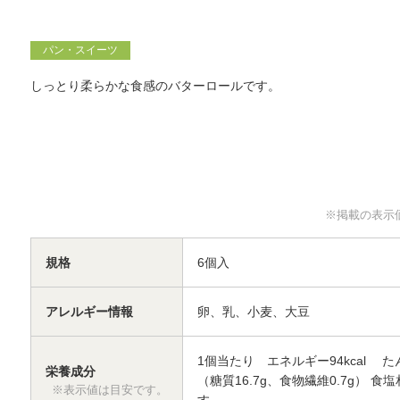
パン・スイーツ
しっとり柔らかな食感のバターロールです。
※掲載の表示
規格
6個入
アレルギー情報
卵、乳、小麦、大豆
1個当たり エネルギー94kcal たん
栄養成分
（糖質16.7g、食物繊維0.7g
※表示値は目安です。