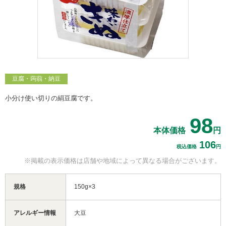
豆腐・蒟蒻・納豆
小分け使い切りの絹豆腐です。
98
本体価格
円
106
税込価格
円
※掲載の表示価格は
店舗や地域によって
異なる場合がございます。
規格
150g×3
アレルギー情報
大豆