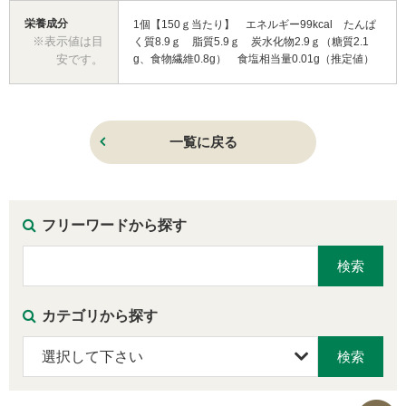
栄養成分
1個【150ｇ当たり】 エネルギー99kcal たんぱ
※表示値は目
く質8.9ｇ 脂質5.9ｇ 炭水化物2.9ｇ（糖質2.1
安です。
g、食物繊維0.8g） 食塩相当量0.01g（推定値）
一覧に戻る
フリーワードから探す
カテゴリから探す